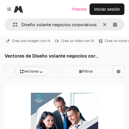
Magnific
Precios
Iniciar sesión
Close menu
Borrar
Buscar
Crea una imagen con IA
Crea un vídeo con IA
Crea un icono 
Vectores de Diseño volante negocios corporativos
Vectores
Filtros