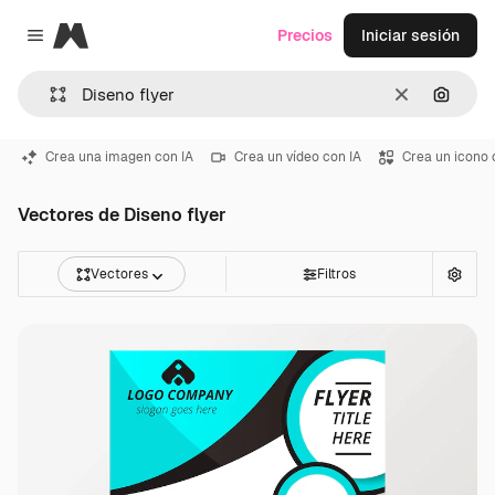
Magnific
Precios
Iniciar sesión
Close menu
Borrar
Buscar
Crea una imagen con IA
Crea un vídeo con IA
Crea un icono 
Vectores de Diseno flyer
Vectores
Filtros