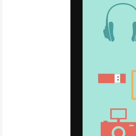
La plataforma cr
trabajo. Más de
entre creativos
estudios.
Español
Copyright © 2010