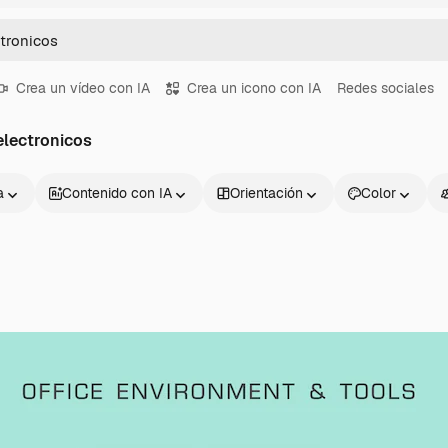
Crea un vídeo con IA
Crea un icono con IA
Redes sociales
electronicos
a
Contenido con IA
Orientación
Color
Productos
Información úti