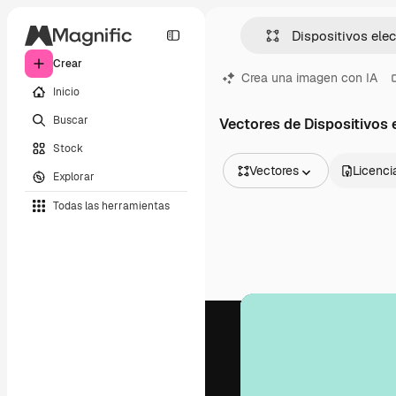
Crear
Crea una imagen con IA
Inicio
Buscar
Vectores de Dispositivos 
Stock
Vectores
Licenci
Explorar
Todas las imágenes
Todas las herramientas
Vectores
Ilustraciones
Fotos
PSD
Plantillas
Mockups
Vídeos
Clips de vídeo
Motion graphics
Plantillas de vídeos
Iconos
Modelos 3D
Fuentes