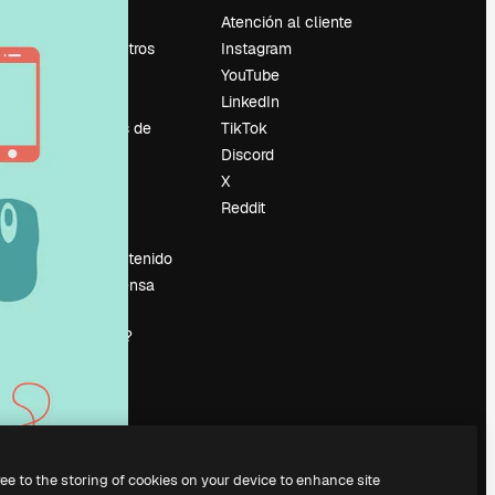
Precios
Atención al cliente
Sobre nosotros
Instagram
Reviews
YouTube
Empleo
LinkedIn
Tendencias de
TikTok
búsqueda
Discord
Blog
X
es
Eventos
Reddit
Slidesgo
Vender contenido
Sala de prensa
¿Buscas
magnific.ai?
ree to the storing of cookies on your device to enhance site