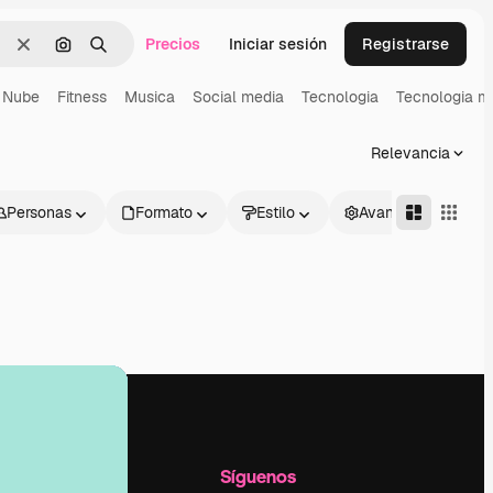
Precios
Iniciar sesión
Registrarse
Borrar
Buscar por imagen
Buscar
Nube
Fitness
Musica
Social media
Tecnologia
Tecnologia m
Relevancia
Personas
Formato
Estilo
Avanzado
l
Empresa
Síguenos