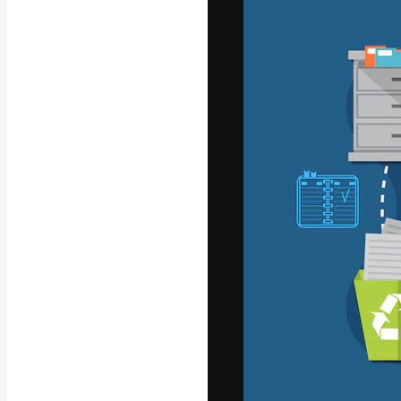
La plataforma cr
trabajo. Más de
entre creativos
estudios.
Español
Copyright © 2010