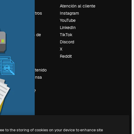
Precios
Atención al cliente
Sobre nosotros
Instagram
Reviews
YouTube
Empleo
LinkedIn
Tendencias de
TikTok
búsqueda
Discord
Blog
X
es
Eventos
Reddit
Slidesgo
Vender contenido
Sala de prensa
¿Buscas
magnific.ai?
ree to the storing of cookies on your device to enhance site