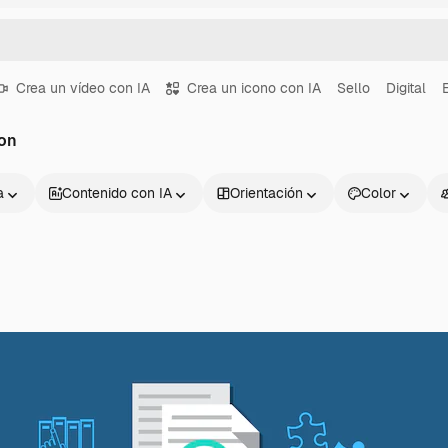
Crea un vídeo con IA
Crea un icono con IA
Sello
Digital
on
a
Contenido con IA
Orientación
Color
Productos
Información úti