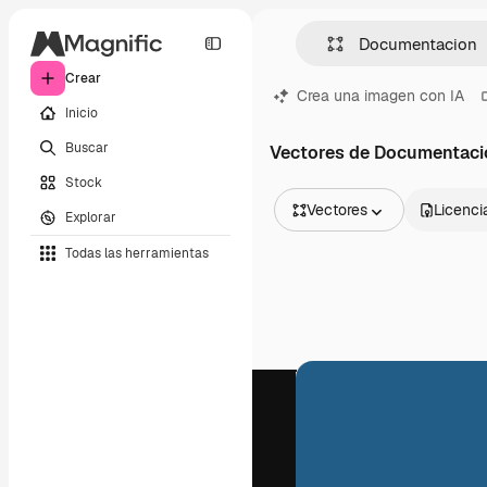
Crear
Crea una imagen con IA
Inicio
Buscar
Vectores de Documentaci
Stock
Vectores
Licenci
Explorar
Todas las imágenes
Todas las herramientas
Vectores
Ilustraciones
Fotos
PSD
Plantillas
Mockups
Vídeos
Clips de vídeo
Motion graphics
Plantillas de vídeos
Iconos
Modelos 3D
Fuentes