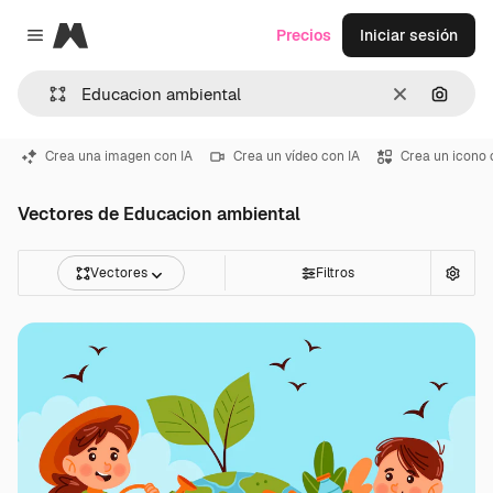
Magnific
Precios
Iniciar sesión
Close menu
Borrar
Buscar
Crea una imagen con IA
Crea un vídeo con IA
Crea un icono 
Vectores de Educacion ambiental
Vectores
Filtros