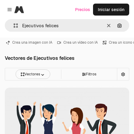
Magnific
Precios
Iniciar sesión
Close menu
Borrar
Buscar
Crea una imagen con IA
Crea un vídeo con IA
Crea un icono 
Vectores de Ejecutivos felices
Vectores
Filtros