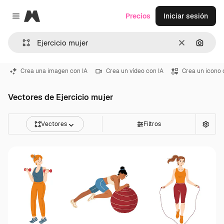
Magnific
Precios
Iniciar sesión
Close menu
Borrar
Buscar
Crea una imagen con IA
Crea un vídeo con IA
Crea un icono 
Vectores de Ejercicio mujer
Vectores
Filtros