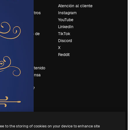
Precios
Atención al cliente
Sobre nosotros
Instagram
Reviews
YouTube
Empleo
LinkedIn
Tendencias de
TikTok
búsqueda
Discord
Blog
X
es
Eventos
Reddit
Slidesgo
Vender contenido
Sala de prensa
¿Buscas
magnific.ai?
ree to the storing of cookies on your device to enhance site