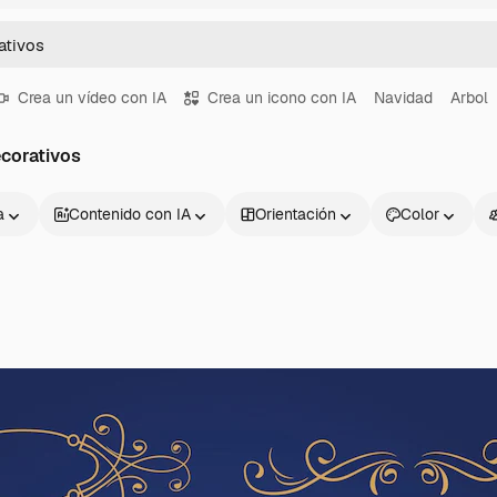
Crea un vídeo con IA
Crea un icono con IA
Navidad
Arbol
corativos
a
Contenido con IA
Orientación
Color
Productos
Información úti