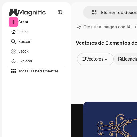
Crear
Crea una imagen con IA
Inicio
Buscar
Vectores de Elementos de
Stock
Vectores
Licenci
Explorar
Todas las imágenes
Todas las herramientas
Vectores
Ilustraciones
Fotos
PSD
Plantillas
Mockups
Vídeos
Clips de vídeo
Motion graphics
Plantillas de vídeos
Iconos
Modelos 3D
Fuentes