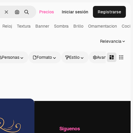
Precios
Iniciar sesión
Registrarse
Borrar
Buscar por imagen
Buscar
Reloj
Textura
Banner
Sombra
Brillo
Ornamentacion
Cocin
Relevancia
Personas
Formato
Estilo
Avanzado
l
Empresa
Síguenos