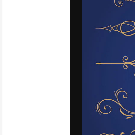
La plataforma cr
trabajo. Más de
entre creativos
estudios.
Español
Copyright © 2010