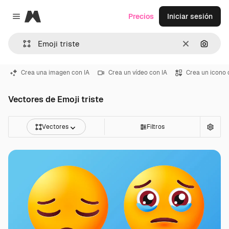
Magnific
Precios
Iniciar sesión
Close menu
Borrar
Buscar
Crea una imagen con IA
Crea un vídeo con IA
Crea un icono 
Vectores de Emoji triste
Vectores
Filtros