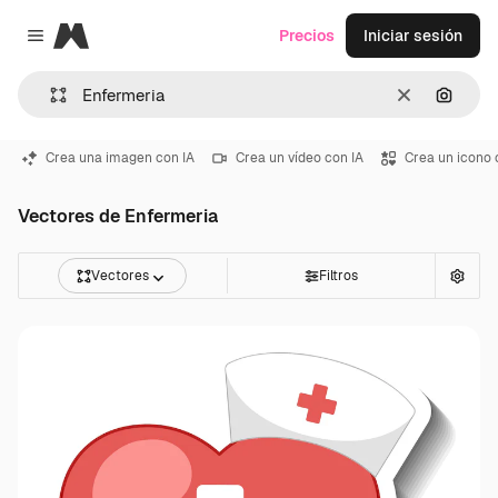
Magnific
Precios
Iniciar sesión
Close menu
Borrar
Buscar
Crea una imagen con IA
Crea un vídeo con IA
Crea un icono 
Vectores de Enfermeria
Vectores
Filtros