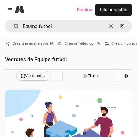
Magnific
Precios
Iniciar sesión
Close menu
Borrar
Buscar
Crea una imagen con IA
Crea un vídeo con IA
Crea un icono 
Vectores de Equipo futbol
Vectores
Filtros