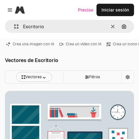
Magnific
Precios
Iniciar sesión
Close menu
Borrar
Buscar
Crea una imagen con IA
Crea un vídeo con IA
Crea un icono 
Vectores de Escritorio
Vectores
Filtros