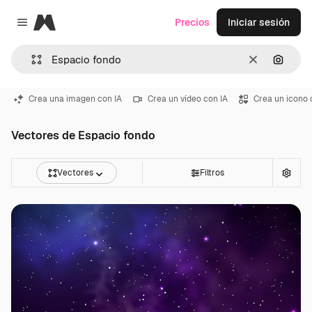
Magnific
Precios
Iniciar sesión
Close menu
Borrar
Buscar
Crea una imagen con IA
Crea un vídeo con IA
Crea un icono 
Vectores de Espacio fondo
Vectores
Filtros