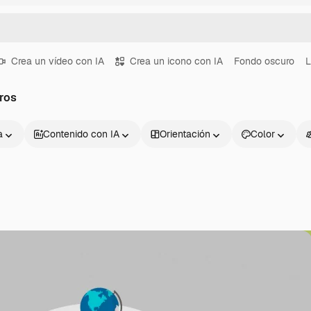
Crea un vídeo con IA
Crea un icono con IA
Fondo oscuro
L
bros
a
Contenido con IA
Orientación
Color
Productos
Información úti