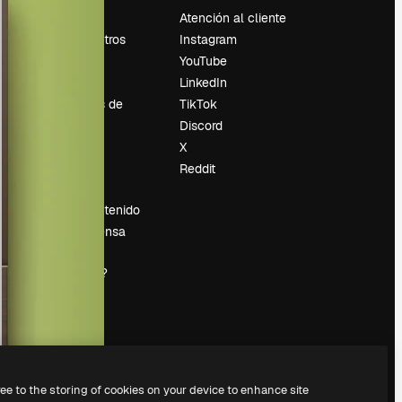
Precios
Atención al cliente
Sobre nosotros
Instagram
Reviews
YouTube
Empleo
LinkedIn
Tendencias de
TikTok
búsqueda
Discord
Blog
X
es
Eventos
Reddit
Slidesgo
Vender contenido
Sala de prensa
¿Buscas
magnific.ai?
ree to the storing of cookies on your device to enhance site