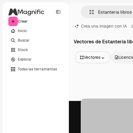
Crear
Crea una imagen con IA
Inicio
Buscar
Vectores de Estanteria li
Stock
Vectores
Licenci
Explorar
Todas las imágenes
Todas las herramientas
Vectores
Ilustraciones
Fotos
PSD
Plantillas
Mockups
Vídeos
Clips de vídeo
Motion graphics
Plantillas de vídeos
Iconos
Modelos 3D
Fuentes