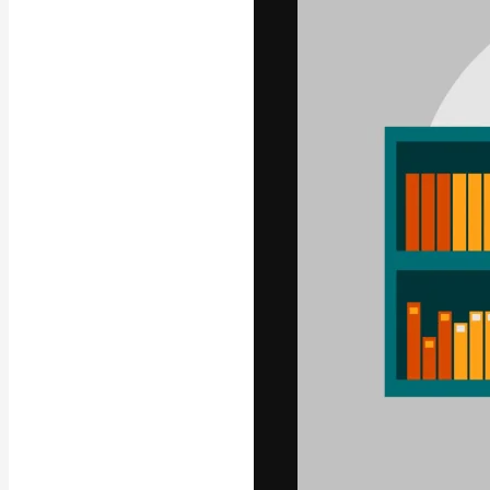
La plataforma cr
trabajo. Más de
entre creativos
estudios.
Español
Copyright © 2010