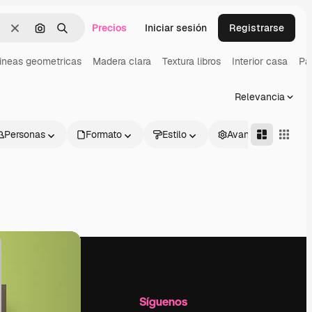
Precios
Iniciar sesión
Registrarse
Borrar
Buscar por imagen
Buscar
ineas geometricas
Madera clara
Textura libros
Interior casa
Pa
Relevancia
Personas
Formato
Estilo
Avanzado
l
Empresa
Síguenos