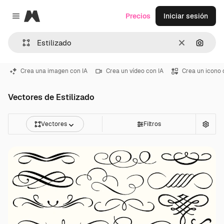
Magnific
Precios
Iniciar sesión
Close menu
Borrar
Buscar
Crea una imagen con IA
Crea un vídeo con IA
Crea un icono 
Vectores de Estilizado
Vectores
Filtros