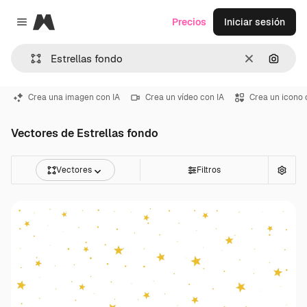
Magnific
Precios
Iniciar sesión
Close menu
Borrar
Buscar
Crea una imagen con IA
Crea un vídeo con IA
Crea un icono 
Vectores de Estrellas fondo
Vectores
Filtros