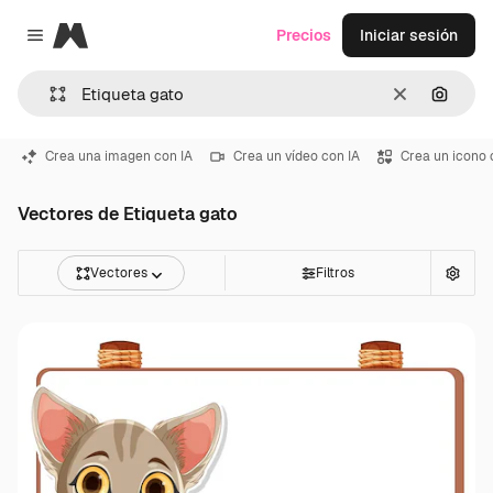
Magnific
Precios
Iniciar sesión
Close menu
Borrar
Buscar
Crea una imagen con IA
Crea un vídeo con IA
Crea un icono 
Vectores de Etiqueta gato
Vectores
Filtros