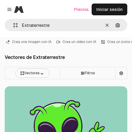
Magnific
Precios
Iniciar sesión
Close menu
Borrar
Buscar
Crea una imagen con IA
Crea un vídeo con IA
Crea un icono 
Vectores de Extraterrestre
Vectores
Filtros