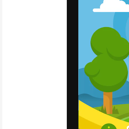
La plataforma cr
trabajo. Más de
entre creativos
estudios.
Español
Copyright © 2010