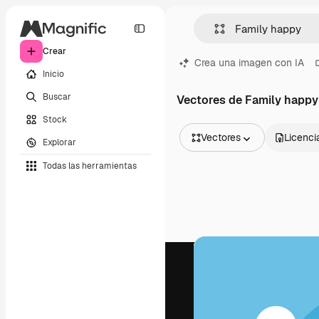
Crear
Crea una imagen con IA
Inicio
Buscar
Vectores de Family happy
Stock
Vectores
Licenci
Explorar
Todas las imágenes
Todas las herramientas
Vectores
Ilustraciones
Fotos
PSD
Plantillas
Mockups
Vídeos
Clips de vídeo
Motion graphics
Plantillas de vídeos
Iconos
Modelos 3D
Fuentes