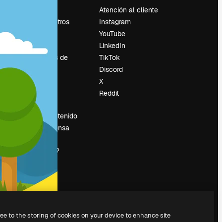
Precios
Atención al cliente
Sobre nosotros
Instagram
Reviews
YouTube
Empleo
LinkedIn
Tendencias de
TikTok
búsqueda
Discord
Blog
X
es
Eventos
Reddit
Slidesgo
Vender contenido
Sala de prensa
¿Buscas
magnific.ai?
ree to the storing of cookies on your device to enhance site