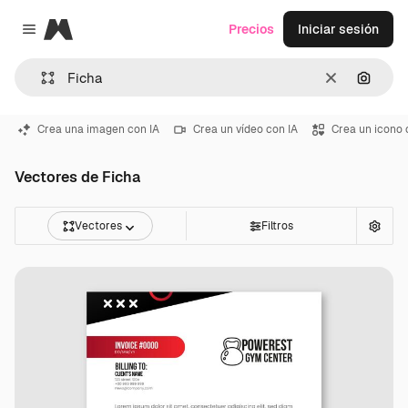
Magnific
Precios
Iniciar sesión
Close menu
Borrar
Buscar
Crea una imagen con IA
Crea un vídeo con IA
Crea un icono 
Vectores de Ficha
Vectores
Filtros