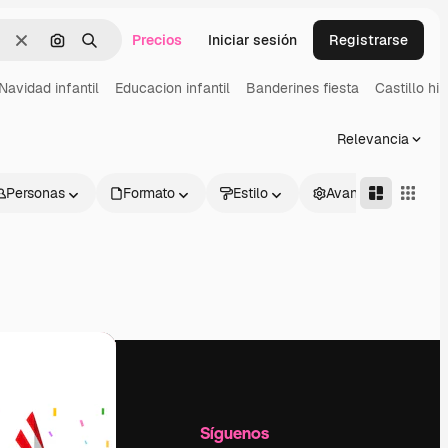
Precios
Iniciar sesión
Registrarse
Borrar
Buscar por imagen
Buscar
Navidad infantil
Educacion infantil
Banderines fiesta
Castillo hi
Relevancia
Personas
Formato
Estilo
Avanzado
l
Empresa
Síguenos