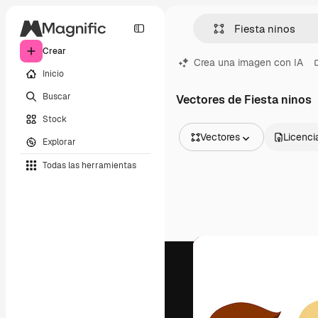
Crear
Crea una imagen con IA
Inicio
Buscar
Vectores de Fiesta ninos
Stock
Vectores
Licenci
Explorar
Todas las imágenes
Todas las herramientas
Vectores
Ilustraciones
Fotos
PSD
Plantillas
Mockups
Vídeos
Clips de vídeo
Motion graphics
Plantillas de vídeos
Iconos
Modelos 3D
Fuentes