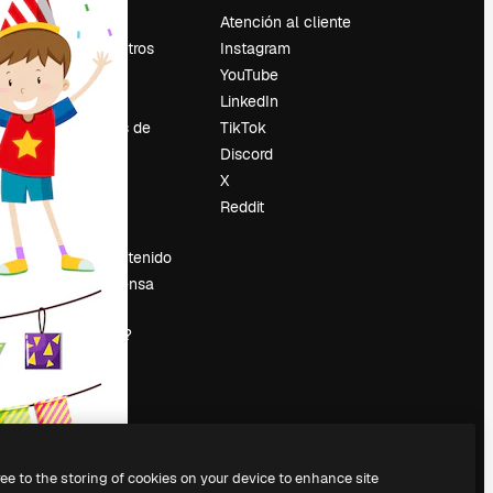
Precios
Atención al cliente
Sobre nosotros
Instagram
Reviews
YouTube
Empleo
LinkedIn
Tendencias de
TikTok
búsqueda
Discord
Blog
X
es
Eventos
Reddit
Slidesgo
Vender contenido
Sala de prensa
¿Buscas
magnific.ai?
ree to the storing of cookies on your device to enhance site