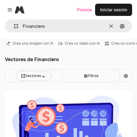
Magnific
Precios
Iniciar sesión
Close menu
Borrar
Buscar
Crea una imagen con IA
Crea un vídeo con IA
Crea un icono 
Vectores de Financiero
Vectores
Filtros