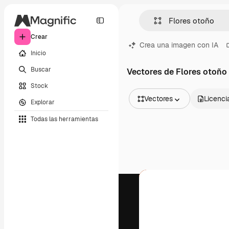
Crear
Crea una imagen con IA
Inicio
Buscar
Vectores de Flores otoño
Stock
Vectores
Licenci
Explorar
Todas las imágenes
Todas las herramientas
Vectores
Ilustraciones
Fotos
PSD
Plantillas
Mockups
Vídeos
Clips de vídeo
Motion graphics
Plantillas de vídeos
Iconos
Modelos 3D
Fuentes