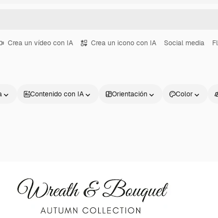
Crea un vídeo con IA
Crea un icono con IA
Social media
F
a
Contenido con IA
Orientación
Color
Productos
Información úti