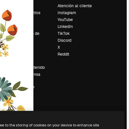
Precios
Atención al cliente
Sobre nosotros
Instagram
Reviews
YouTube
Empleo
LinkedIn
Tendencias de
TikTok
búsqueda
Discord
Blog
X
es
Eventos
Reddit
Slidesgo
Vender contenido
Sala de prensa
¿Buscas
magnific.ai?
ree to the storing of cookies on your device to enhance site