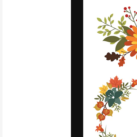
La plataforma cr
trabajo. Más de
entre creativos
estudios.
Español
Copyright © 2010