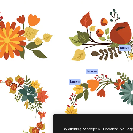
eativa para dirigir tu mejor
Spaces
Academy
 un millón de suscriptores
Asistente de IA
Documentación
, empresas, agencias y
Generador de
Soporte
imágenes
Términos de uso
Generador de
Política de
vídeos
privacidad
Texto a voz
Originales
Nuevo
Contenido de
Política de cooki
stock
Centro de
MCP para
confianza
Nuevo
Claude/ChatGPT
Afiliados
Agentes
Nuevo
Empresas
API
App móvil
Todas las
herramientas
-
2026
Freepik Company S.L.U.
Todos los derechos reservados
.
By clicking “Accept All Cookies”, you ag