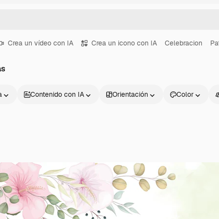
Crea un vídeo con IA
Crea un icono con IA
Celebracion
Pa
as
a
Contenido con IA
Orientación
Color
Productos
Información úti