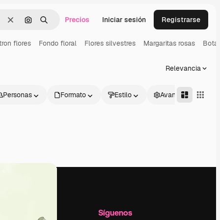
Precios
Iniciar sesión
Registrarse
Borrar
Buscar por imagen
Buscar
tron flores
Fondo floral
Flores silvestres
Margaritas rosas
Bota
Relevancia
Personas
Formato
Estilo
Avanzado
l
Empresa
Síguenos