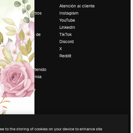
Precios
Atención al cliente
Sobre nosotros
Instagram
Reviews
YouTube
Empleo
LinkedIn
Tendencias de
TikTok
búsqueda
Discord
Blog
X
es
Eventos
Reddit
Slidesgo
Vender contenido
Sala de prensa
¿Buscas
magnific.ai?
ree to the storing of cookies on your device to enhance site