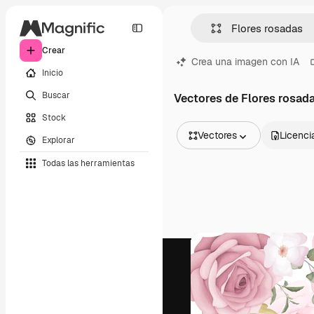
Crear
Crea una imagen con IA
Inicio
Buscar
Vectores de Flores rosad
Stock
Vectores
Licenci
Explorar
Todas las imágenes
Todas las herramientas
Vectores
Ilustraciones
Fotos
PSD
Plantillas
Mockups
Vídeos
Clips de vídeo
Motion graphics
Plantillas de vídeos
Iconos
Modelos 3D
Fuentes