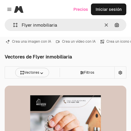
Magnific
Precios
Iniciar sesión
Close menu
Borrar
Buscar
Crea una imagen con IA
Crea un vídeo con IA
Crea un icono 
Vectores de Flyer inmobiliaria
Vectores
Filtros