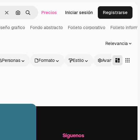
Precios
Iniciar sesión
Registrarse
Borrar
Buscar por imagen
Buscar
iseño grafico
Fondo abstracto
Folleto corporativo
Folleto informa
Relevancia
Personas
Formato
Estilo
Avanzado
l
Empresa
Síguenos