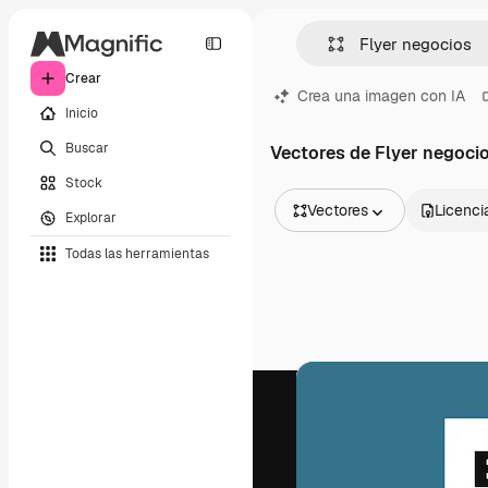
Crear
Crea una imagen con IA
Inicio
Buscar
Vectores de Flyer negoci
Stock
Vectores
Licenci
Explorar
Todas las imágenes
Todas las herramientas
Vectores
Ilustraciones
Fotos
PSD
Plantillas
Mockups
Vídeos
Clips de vídeo
Motion graphics
Plantillas de vídeos
Iconos
Modelos 3D
Fuentes