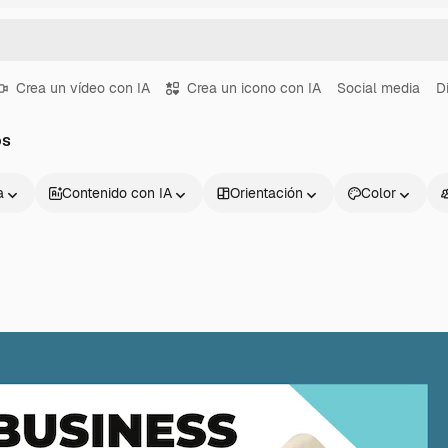
Crea un vídeo con IA
Crea un icono con IA
Social media
D
os
a
Contenido con IA
Orientación
Color
Productos
Información úti