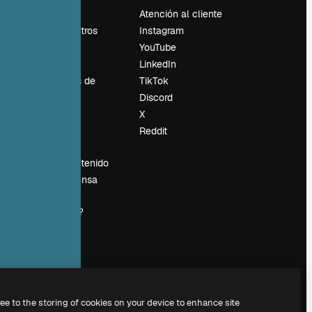
Precios
Atención al cliente
Sobre nosotros
Instagram
Reviews
YouTube
Empleo
LinkedIn
Tendencias de
TikTok
búsqueda
Discord
Blog
X
es
Eventos
Reddit
Slidesgo
Vender contenido
Sala de prensa
¿Buscas
magnific.ai?
ree to the storing of cookies on your device to enhance site