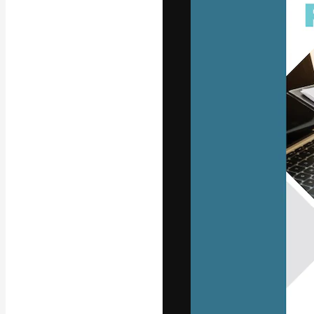
La plataforma cr
trabajo. Más de
entre creativos
estudios.
Español
Copyright © 2010