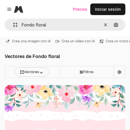
Magnific
Precios
Iniciar sesión
Close menu
Borrar
Buscar
Crea una imagen con IA
Crea un vídeo con IA
Crea un icono 
Vectores de Fondo floral
Vectores
Filtros