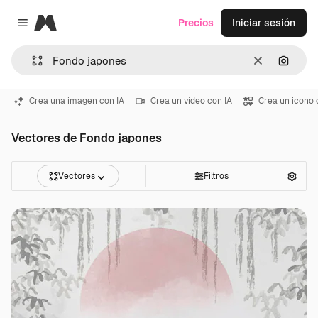
Magnific
Precios
Iniciar sesión
Close menu
Borrar
Buscar
Crea una imagen con IA
Crea un vídeo con IA
Crea un icono 
Vectores de Fondo japones
Vectores
Filtros