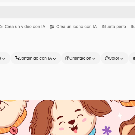
Crea un vídeo con IA
Crea un icono con IA
Silueta perro
Il
a
Contenido con IA
Orientación
Color
Productos
Información úti