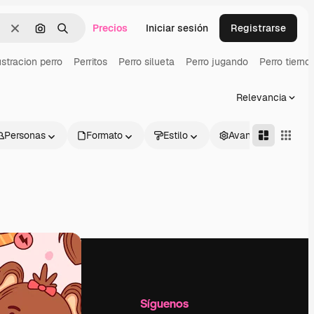
Precios
Iniciar sesión
Registrarse
Borrar
Buscar por imagen
Buscar
ustracion perro
Perritos
Perro silueta
Perro jugando
Perro tierno
Relevancia
Personas
Formato
Estilo
Avanzado
l
Empresa
Síguenos