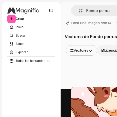
Crear
Crea una imagen con IA
Inicio
Buscar
Vectores de Fondo perros
Stock
Vectores
Licenci
Explorar
Todas las imágenes
Todas las herramientas
Vectores
Ilustraciones
Fotos
PSD
Plantillas
Mockups
Vídeos
Clips de vídeo
Motion graphics
Plantillas de vídeos
Iconos
Modelos 3D
Fuentes