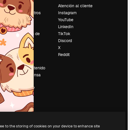
Precios
Atención al cliente
Sobre nosotros
Instagram
Reviews
YouTube
Empleo
LinkedIn
Tendencias de
TikTok
búsqueda
Discord
Blog
X
es
Eventos
Reddit
Slidesgo
Vender contenido
Sala de prensa
¿Buscas
magnific.ai?
ree to the storing of cookies on your device to enhance site