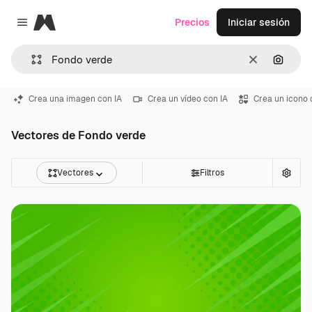
Magnific
Precios
Iniciar sesión
Close menu
Borrar
Buscar
Crea una imagen con IA
Crea un vídeo con IA
Crea un icono 
Vectores de Fondo verde
Vectores
Filtros