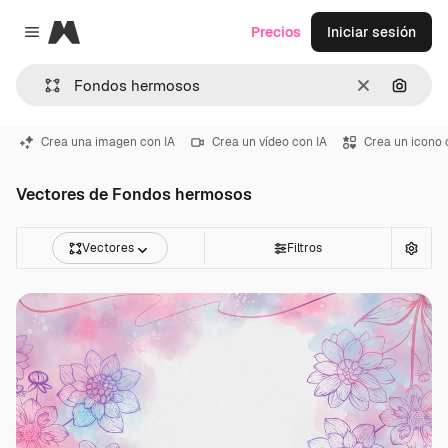
Magnific
Precios
Iniciar sesión
Close menu
Borrar
Buscar
Crea una imagen con IA
Crea un vídeo con IA
Crea un icono 
Vectores de Fondos hermosos
Vectores
Filtros