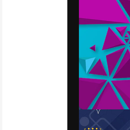
La plataforma cr
trabajo. Más de
entre creativos
estudios.
Español
Copyright © 2010