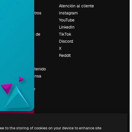
Precios
Atención al cliente
Sobre nosotros
Instagram
Reviews
YouTube
Empleo
LinkedIn
Tendencias de
TikTok
búsqueda
Discord
Blog
X
es
Eventos
Reddit
Slidesgo
Vender contenido
Sala de prensa
¿Buscas
magnific.ai?
ree to the storing of cookies on your device to enhance site