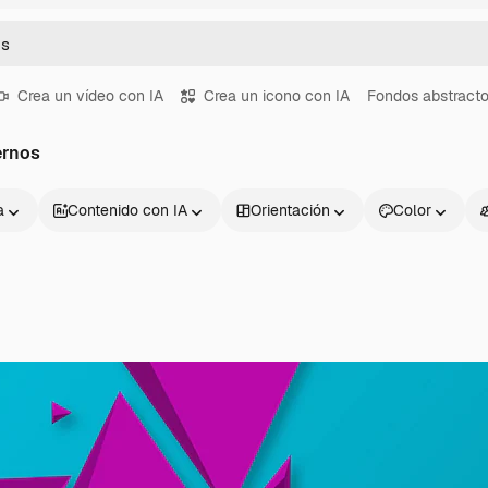
Crea un vídeo con IA
Crea un icono con IA
Fondos abstract
ernos
a
Contenido con IA
Orientación
Color
Productos
Información úti