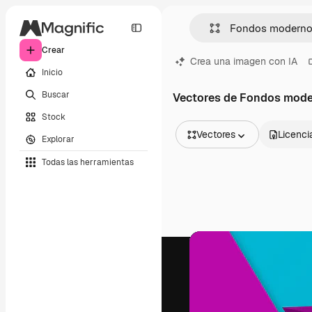
Crear
Crea una imagen con IA
Inicio
Buscar
Vectores de Fondos mod
Stock
Vectores
Licenci
Explorar
Todas las imágenes
Todas las herramientas
Vectores
Ilustraciones
Fotos
PSD
Plantillas
Mockups
Vídeos
Clips de vídeo
Motion graphics
Plantillas de vídeos
Iconos
Modelos 3D
Fuentes