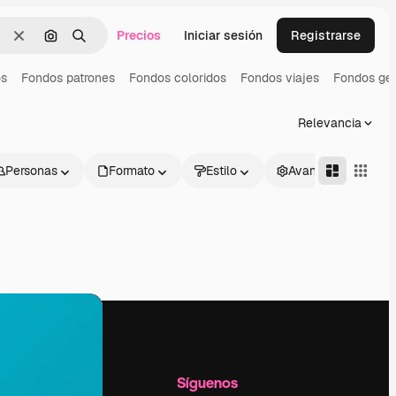
Precios
Iniciar sesión
Registrarse
Borrar
Buscar por imagen
Buscar
os
Fondos patrones
Fondos coloridos
Fondos viajes
Fondos ge
Relevancia
Personas
Formato
Estilo
Avanzado
l
Empresa
Síguenos