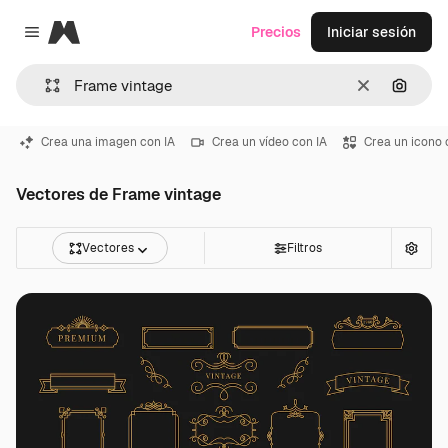
Magnific
Precios
Iniciar sesión
Close menu
Borrar
Buscar
Crea una imagen con IA
Crea un vídeo con IA
Crea un icono 
Vectores de Frame vintage
Vectores
Filtros