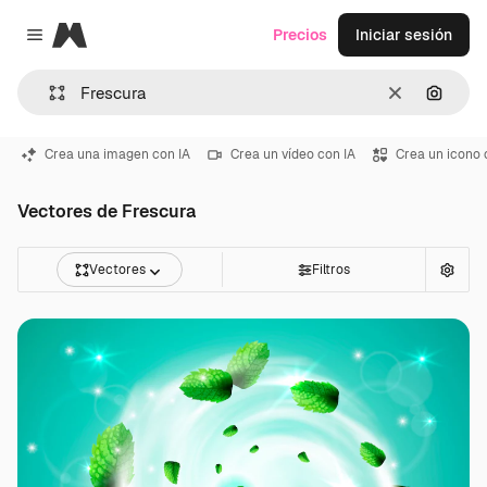
Magnific
Precios
Iniciar sesión
Close menu
Borrar
Buscar
Crea una imagen con IA
Crea un vídeo con IA
Crea un icono 
Vectores de Frescura
Vectores
Filtros