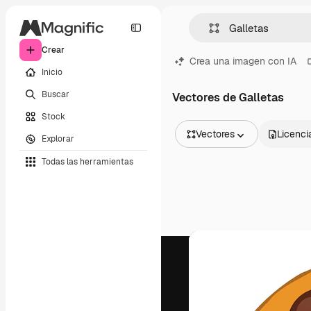
Crear
Crea una imagen con IA
Inicio
Buscar
Vectores de Galletas
Stock
Vectores
Licenci
Explorar
Todas las imágenes
Todas las herramientas
Vectores
Ilustraciones
Fotos
PSD
Plantillas
Mockups
Vídeos
Clips de vídeo
Motion graphics
Plantillas de vídeos
Iconos
Modelos 3D
Fuentes