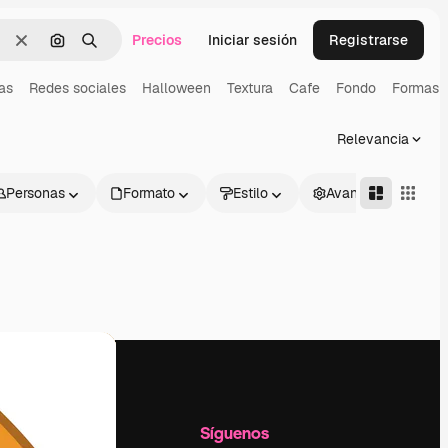
Precios
Iniciar sesión
Registrarse
Borrar
Buscar por imagen
Buscar
las
Redes sociales
Halloween
Textura
Cafe
Fondo
Formas
Relevancia
Personas
Formato
Estilo
Avanzado
l
Empresa
Síguenos