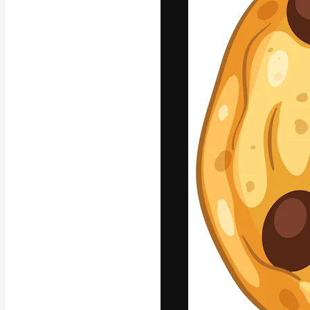
La plataforma cr
trabajo. Más de
entre creativos
estudios.
Español
Copyright © 2010