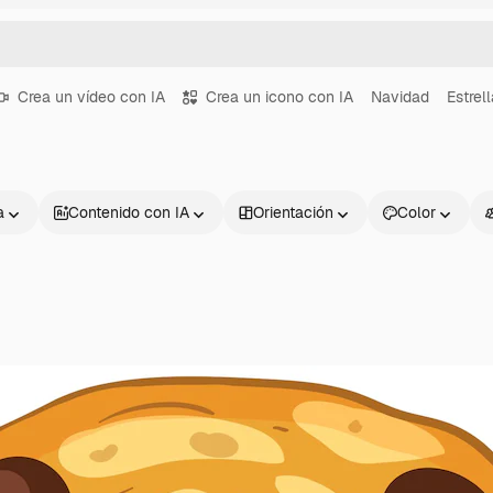
Crea un vídeo con IA
Crea un icono con IA
Navidad
Estrel
a
Contenido con IA
Orientación
Color
Productos
Información úti