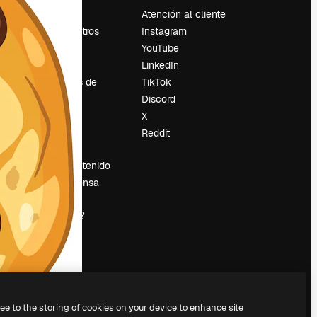
Precios
Atención al cliente
Sobre nosotros
Instagram
Reviews
YouTube
Empleo
LinkedIn
Tendencias de
TikTok
búsqueda
Discord
Blog
X
es
Eventos
Reddit
Slidesgo
Vender contenido
Sala de prensa
¿Buscas
magnific.ai?
ree to the storing of cookies on your device to enhance site