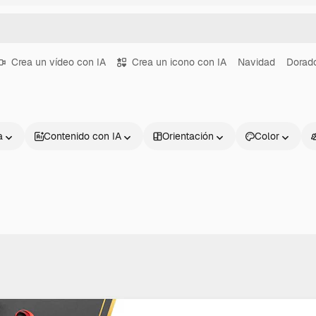
Crea un vídeo con IA
Crea un icono con IA
Navidad
Dorad
a
Contenido con IA
Orientación
Color
Productos
Información úti