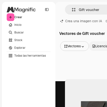
Crear
Crea una imagen con IA
Inicio
Buscar
Vectores de Gift voucher
Stock
Vectores
Licenci
Explorar
Todas las imágenes
Todas las herramientas
Vectores
Ilustraciones
Fotos
PSD
Plantillas
Mockups
Vídeos
Clips de vídeo
Motion graphics
Plantillas de vídeos
Iconos
Modelos 3D
Fuentes