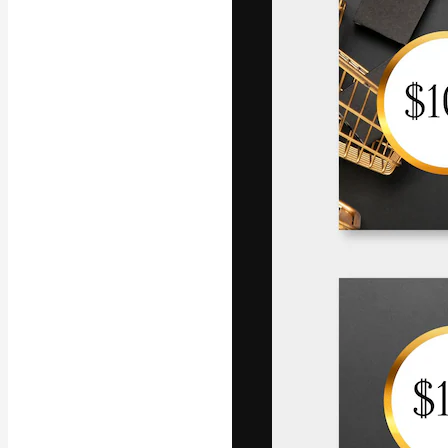
La plataforma cr
trabajo. Más de
entre creativos
estudios.
Español
Copyright © 2010