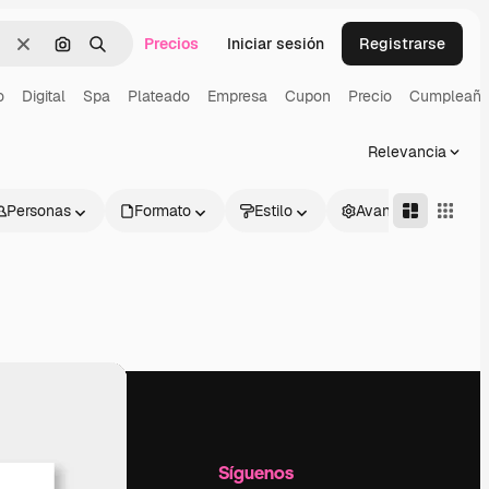
Precios
Iniciar sesión
Registrarse
Borrar
Buscar por imagen
Buscar
o
Digital
Spa
Plateado
Empresa
Cupon
Precio
Cumpleaño
Relevancia
Personas
Formato
Estilo
Avanzado
l
Empresa
Síguenos