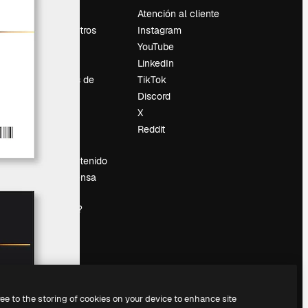
Precios
Atención al cliente
Sobre nosotros
Instagram
Reviews
YouTube
Empleo
LinkedIn
Tendencias de
TikTok
búsqueda
Discord
Blog
X
es
Eventos
Reddit
Slidesgo
Vender contenido
Sala de prensa
¿Buscas
magnific.ai?
ree to the storing of cookies on your device to enhance site