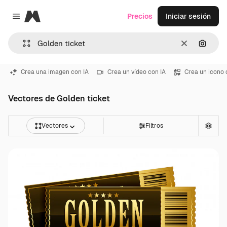
Magnific
Precios
Iniciar sesión
Close menu
Borrar
Buscar
Crea una imagen con IA
Crea un vídeo con IA
Crea un icono 
Vectores de Golden ticket
Vectores
Filtros