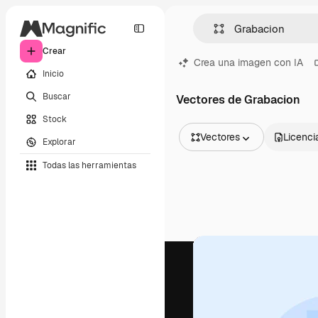
Crear
Crea una imagen con IA
Inicio
Buscar
Vectores de Grabacion
Stock
Vectores
Licenci
Explorar
Todas las imágenes
Todas las herramientas
Vectores
Ilustraciones
Fotos
PSD
Plantillas
Mockups
Vídeos
Clips de vídeo
Motion graphics
Plantillas de vídeos
Iconos
Modelos 3D
Fuentes