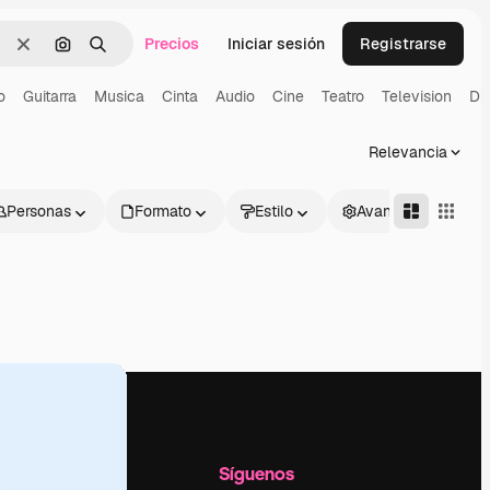
Precios
Iniciar sesión
Registrarse
Borrar
Buscar por imagen
Buscar
o
Guitarra
Musica
Cinta
Audio
Cine
Teatro
Television
Di
Relevancia
Personas
Formato
Estilo
Avanzado
l
Empresa
Síguenos