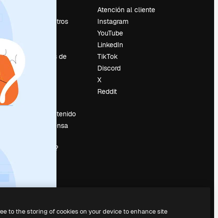
Precios
Atención al cliente
Sobre nosotros
Instagram
Reviews
YouTube
Empleo
LinkedIn
Tendencias de
TikTok
búsqueda
Discord
Blog
X
es
Eventos
Reddit
Slidesgo
Vender contenido
Sala de prensa
¿Buscas
magnific.ai?
ree to the storing of cookies on your device to enhance site