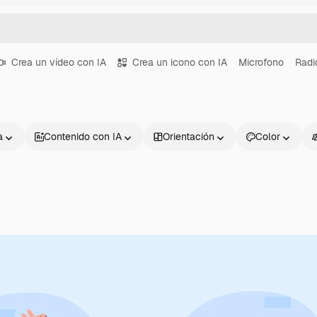
Crea un vídeo con IA
Crea un icono con IA
Microfono
Radi
a
Contenido con IA
Orientación
Color
Productos
Información úti