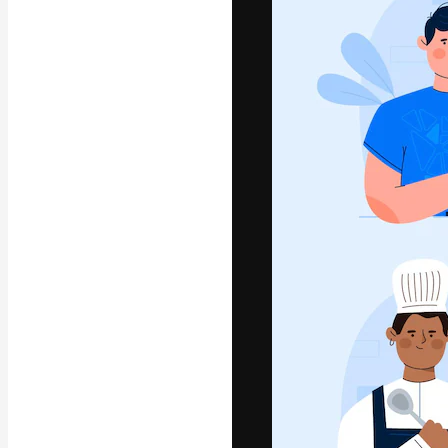
La plataforma cr
trabajo. Más de
entre creativos
estudios.
Español
Copyright © 2010