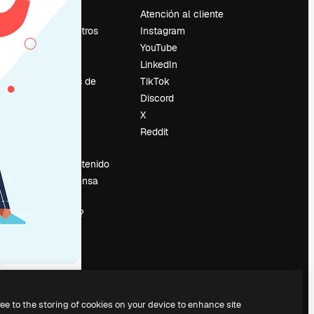
Precios
Atención al cliente
Sobre nosotros
Instagram
Reviews
YouTube
Empleo
LinkedIn
Tendencias de
TikTok
búsqueda
Discord
Blog
X
es
Eventos
Reddit
Slidesgo
Vender contenido
Sala de prensa
¿Buscas
magnific.ai?
ree to the storing of cookies on your device to enhance site