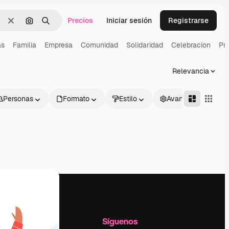
Precios
Iniciar sesión
Registrarse
Borrar
Buscar por imagen
Buscar
as
Familia
Empresa
Comunidad
Solidaridad
Celebracion
Pr
Relevancia
Personas
Formato
Estilo
Avanzado
l
Empresa
Síguenos