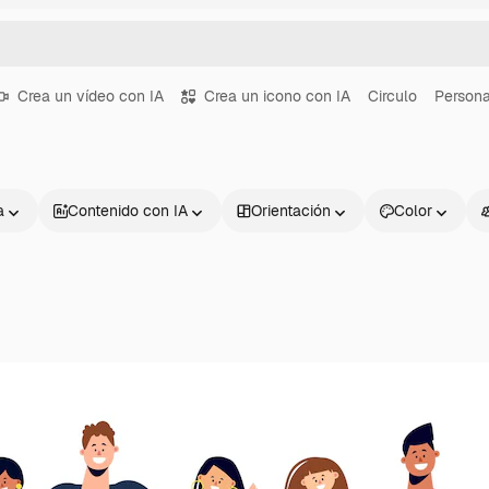
Crea un vídeo con IA
Crea un icono con IA
Circulo
Person
a
Contenido con IA
Orientación
Color
Productos
Información úti