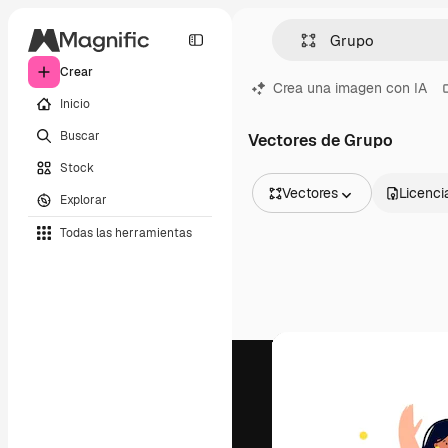
Crear
Crea una imagen con IA
Inicio
Buscar
Vectores de Grupo
Stock
Vectores
Licenci
Explorar
Todas las imágenes
Todas las herramientas
Vectores
Ilustraciones
Fotos
PSD
Plantillas
Mockups
Vídeos
Clips de vídeo
Motion graphics
Plantillas de vídeos
Iconos
Modelos 3D
Fuentes