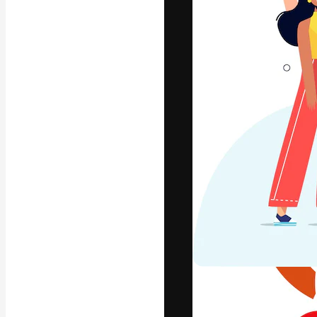
La plataforma cr
trabajo. Más de
entre creativos
estudios.
Español
Copyright © 2010