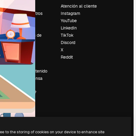
Precios
Atención al cliente
Sobre nosotros
Instagram
Reviews
YouTube
Empleo
LinkedIn
Tendencias de
TikTok
búsqueda
Discord
Blog
X
es
Eventos
Reddit
Slidesgo
Vender contenido
Sala de prensa
¿Buscas
magnific.ai?
ree to the storing of cookies on your device to enhance site