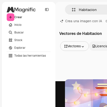
Crear
Crea una imagen con IA
Inicio
Buscar
Vectores de Habitacion
Stock
Vectores
Licenci
Explorar
Todas las imágenes
Todas las herramientas
Vectores
Ilustraciones
Fotos
PSD
Plantillas
Mockups
Vídeos
Clips de vídeo
Motion graphics
Plantillas de vídeos
Iconos
Modelos 3D
Fuentes