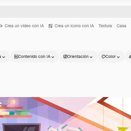
Crea un vídeo con IA
Crea un icono con IA
Textura
Casa
a
Contenido con IA
Orientación
Color
Productos
Información úti