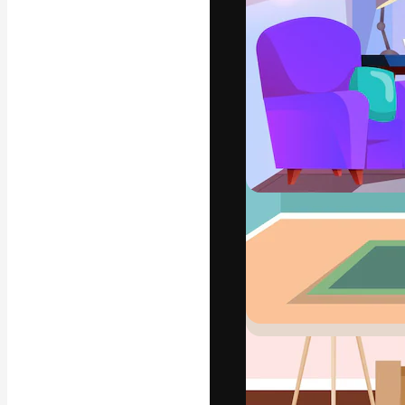
La plataforma cr
trabajo. Más de
entre creativos
estudios.
Español
Copyright © 2010