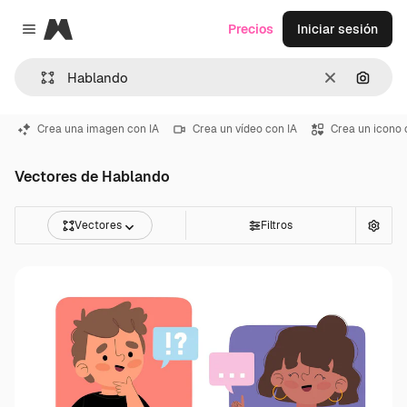
Magnific
Precios
Iniciar sesión
Close menu
Borrar
Buscar
Crea una imagen con IA
Crea un vídeo con IA
Crea un icono 
Vectores de Hablando
Vectores
Filtros