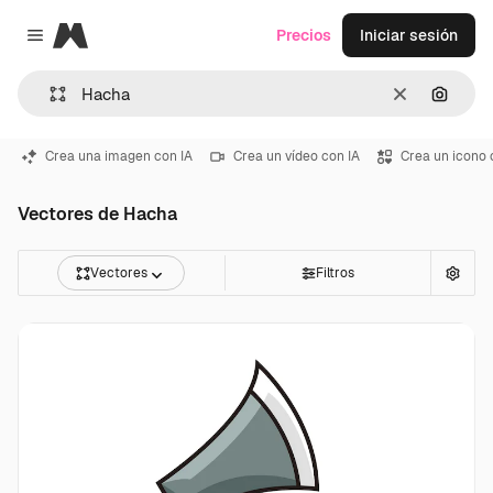
Magnific
Precios
Iniciar sesión
Close menu
Borrar
Buscar
Crea una imagen con IA
Crea un vídeo con IA
Crea un icono 
Vectores de Hacha
Vectores
Filtros