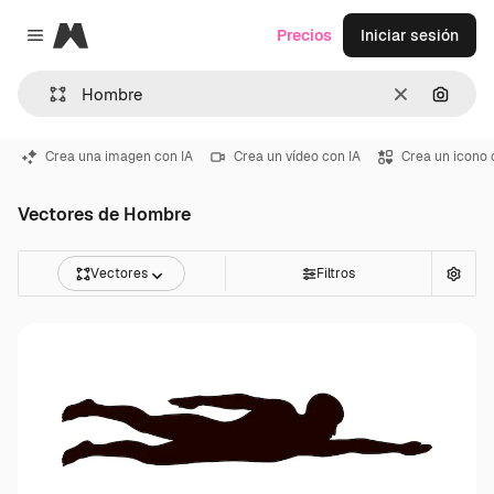
Magnific
Precios
Iniciar sesión
Close menu
Borrar
Buscar
Crea una imagen con IA
Crea un vídeo con IA
Crea un icono 
Vectores de Hombre
Vectores
Filtros