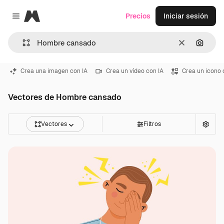
Magnific
Precios
Iniciar sesión
Close menu
Borrar
Buscar
Crea una imagen con IA
Crea un vídeo con IA
Crea un icono 
Vectores de Hombre cansado
Vectores
Filtros