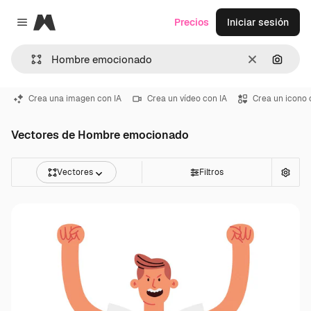
Magnific
Precios
Iniciar sesión
Close menu
Borrar
Buscar
Crea una imagen con IA
Crea un vídeo con IA
Crea un icono 
Vectores de Hombre emocionado
Vectores
Filtros