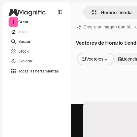
Crear
Crea una imagen con IA
Inicio
Buscar
Vectores de Horario tiend
Stock
Vectores
Licenci
Explorar
Todas las imágenes
Todas las herramientas
Vectores
Ilustraciones
Fotos
PSD
Plantillas
Mockups
Vídeos
Clips de vídeo
Motion graphics
Plantillas de vídeos
Iconos
Modelos 3D
Fuentes