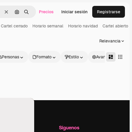
Precios
Iniciar sesión
Registrarse
Borrar
Buscar por imagen
Buscar
Cartel cerrado
Horario semanal
Horario navidad
Cartel abierto
Relevancia
Personas
Formato
Estilo
Avanzado
l
Empresa
Síguenos