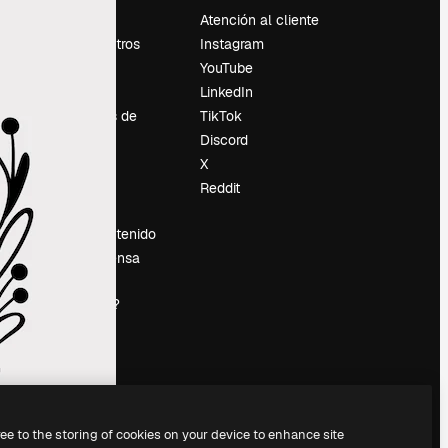
Precios
Atención al cliente
Sobre nosotros
Instagram
Reviews
YouTube
Empleo
LinkedIn
Tendencias de
TikTok
búsqueda
Discord
Blog
X
es
Eventos
Reddit
Slidesgo
Vender contenido
Sala de prensa
¿Buscas
magnific.ai?
ree to the storing of cookies on your device to enhance site