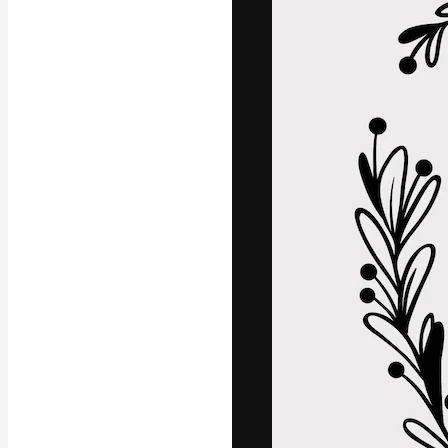
La plataforma cr
trabajo. Más de
entre creativos
estudios.
Español
Copyright © 2010