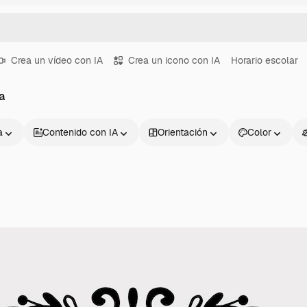
Crea un vídeo con IA
Crea un icono con IA
Horario escolar
a
a
Contenido con IA
Orientación
Color
Productos
Información úti