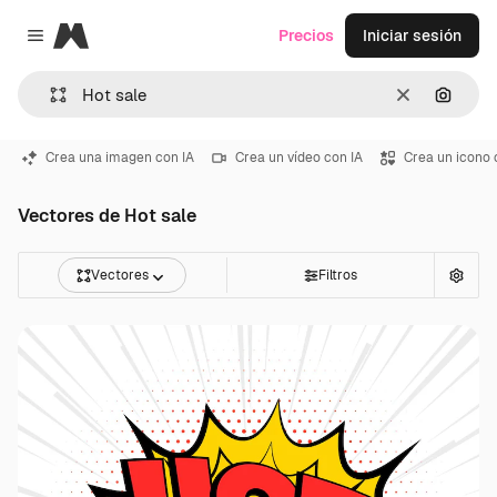
Magnific
Precios
Iniciar sesión
Close menu
Borrar
Buscar
Crea una imagen con IA
Crea un vídeo con IA
Crea un icono 
Vectores de Hot sale
Vectores
Filtros