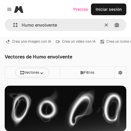
Magnific
Precios
Iniciar sesión
Close menu
Borrar
Buscar
Crea una imagen con IA
Crea un vídeo con IA
Crea un icono 
Vectores de Humo envolvente
Vectores
Filtros