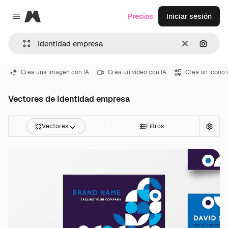
Magnific
Precios
Iniciar sesión
Close menu
Borrar
Buscar
Crea una imagen con IA
Crea un vídeo con IA
Crea un icono 
Vectores de Identidad empresa
Vectores
Filtros