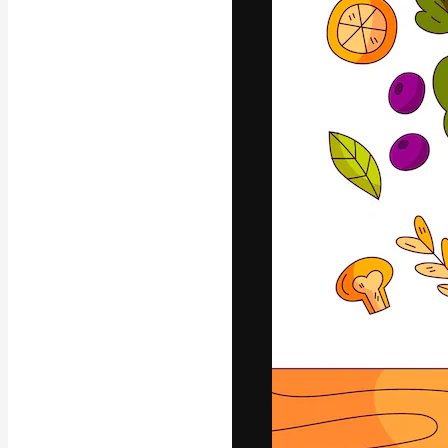
La plataforma cr
trabajo. Más de
entre creativos
estudios.
Español
Copyright © 2010