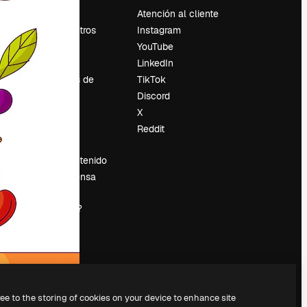
Precios
Atención al cliente
Sobre nosotros
Instagram
Reviews
YouTube
Empleo
LinkedIn
Tendencias de
TikTok
búsqueda
Discord
Blog
X
es
Eventos
Reddit
Slidesgo
Vender contenido
Sala de prensa
¿Buscas
magnific.ai?
ree to the storing of cookies on your device to enhance site