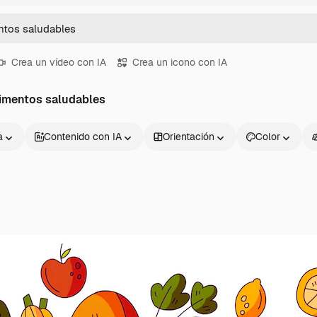
Crea un vídeo con IA
Crea un icono con IA
limentos saludables
a
Contenido con IA
Orientación
Color
Productos
Información úti