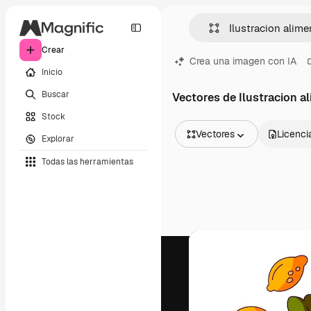
Crear
Crea una imagen con IA
Inicio
Buscar
Vectores de Ilustracion a
Stock
Vectores
Licenci
Explorar
Todas las imágenes
Todas las herramientas
Vectores
Ilustraciones
Fotos
PSD
Plantillas
Mockups
Vídeos
Clips de vídeo
Motion graphics
Plantillas de vídeos
Iconos
Modelos 3D
Fuentes